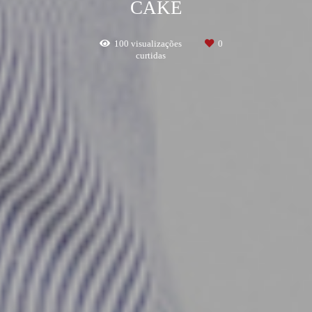
CAKE
100
visualizações
0
curtidas